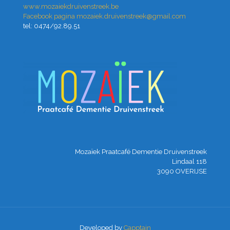
www.mozaiekdruivenstreek.be
Facebook pagina
mozaiek.druivenstreek@gmail.com
tel: 0474/92.89.51
Mozaïek Praatcafé Dementie Druivenstreek
Lindaal 118
3090 OVERIJSE
Developed by
Capptain