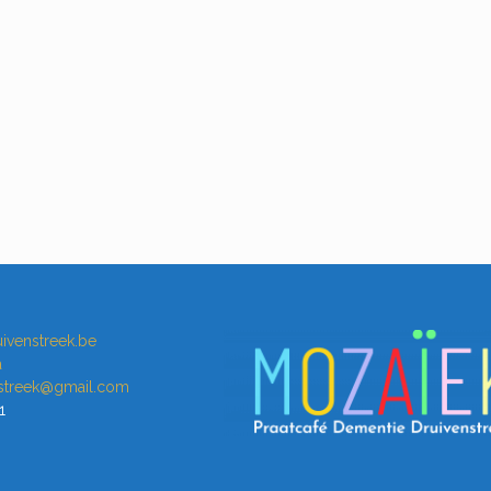
ivenstreek.be
a
nstreek@gmail.com
1