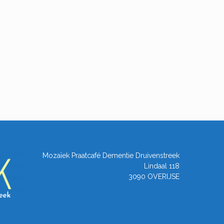
Mozaïek Praatcafé Dementie Druivenstreek
Lindaal 118
3090 OVERIJSE