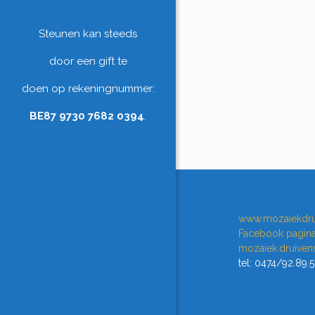
Steunen kan steeds
door een gift te
doen op rekeningnummer:
BE87 9730 7682 0394
.
www.mozaiekdru
Facebook pagin
mozaiek.druive
tel: 0474/92.89.5