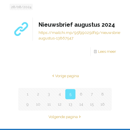
28/08/2024
Nieuwsbrief augustus 2024
https://mailchi.mp/95f99025df19/nieuwsbrief-
augustus-13867547
Lees meer
Vorige pagina
1
2
3
4
5
6
7
8
9
10
11
12
13
14
15
16
Volgende pagina