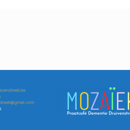
ivenstreek.be
a
nstreek@gmail.com
1