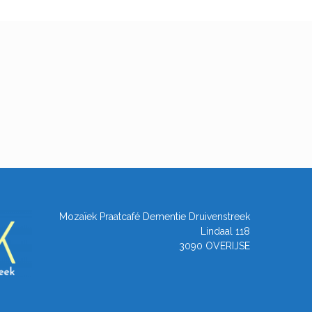
Mozaïek Praatcafé Dementie Druivenstreek
Lindaal 118
3090 OVERIJSE