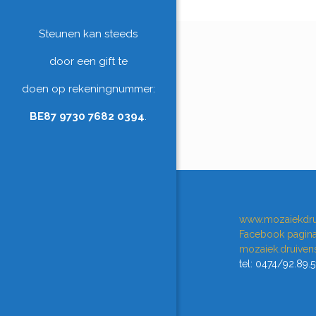
Steunen kan steeds
door een gift te
doen op rekeningnummer:
BE87 9730 7682 0394
.
www.mozaiekdru
Facebook pagin
mozaiek.druive
tel: 0474/92.89.5