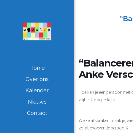
“Ba
“Balanceren
Home
Anke Vers
Over ons
Kalender
Hoe kan je een persoon met de
vrijheid te beperken?
Nieuws
Contact
Welke afspraken maak je, wie
zorgbehoevende persoon?