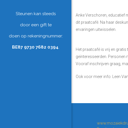
Steunen kan steeds
Anke Verschoren, educatief m
dit praatcafé. Na haar deskun
door een gift te
ervaringen uitwisselen.
doen op rekeningnummer:
BE87 9730 7682 0394
.
Het praatcafé is vrij en gratis
geïnteresseerden. Personen m
Vooraf inschrijven graag, maar
Ook voor meer info: Leen V
www.mozaiekdru