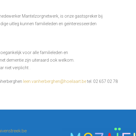
edewerker Mantelzorgnetwerk, is onze gastspreker bij
dige uitleg kunnen familieleden en geïnteresseerden
 toegankelijk voor alle familieleden en
et dementie zijn uiteraard ook welkom.
 niet verplicht .
anherberghen
leen.vanherberghen@hoeilaart.be
tel. 02 657 02 78
ivenstreek.be