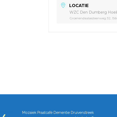
LOCATIE
WZC Den Dumberg Hoeil
Groenendaalsesteenweg 32, 156
Mozaïek Praatcafé Dementie Druivenstreek