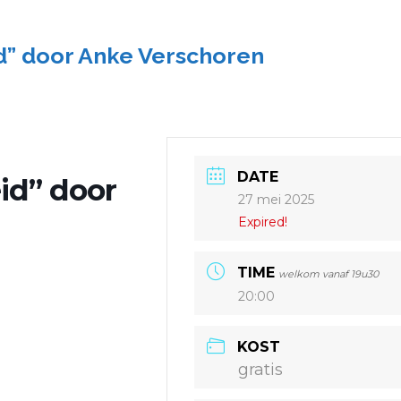
id” door Anke Verschoren
DATE
eid” door
27 mei 2025
Expired!
TIME
welkom vanaf 19u30
20:00
KOST
gratis